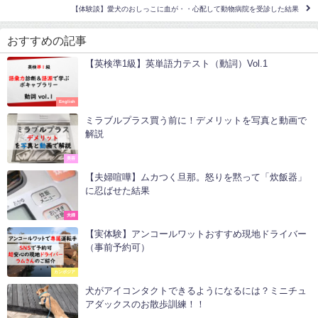
【体験談】愛犬のおしっこに血が・・心配して動物病院を受診した結果
おすすめの記事
【英検準1級】英単語力テスト（動詞）Vol.1
English
ミラブルプラス買う前に！デメリットを写真と動画で
解説
美容
【夫婦喧嘩】ムカつく旦那。怒りを黙って「炊飯器」
に忍ばせた結果
夫婦
【実体験】アンコールワットおすすめ現地ドライバー
（事前予約可）
カンボジア
犬がアイコンタクトできるようになるには？ミニチュ
アダックスのお散歩訓練！！