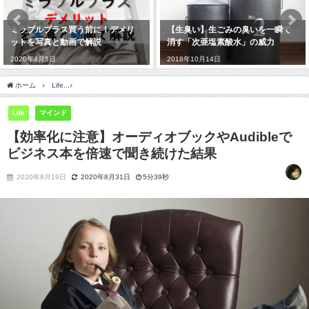
【生臭い】生ごみの臭いを一瞬で
【必見】初心者ブロガーは〇〇を
消す「次亜塩素酸水」の威力
書け！記事の書き方３つのポイン
ト
2018年10月14日
2018年11月20日
ホーム
Life
【効率化に注意】オーディオブックやAudibleでビジネス本を倍速で聞き
Life
マインド
【効率化に注意】オーディオブックやAudibleで
ビジネス本を倍速で聞き続けた結果
2020年8月19日
2020年8月31日
5分39秒