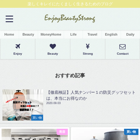
楽しくキレイにたくましく生きるためのブログ
Home
Beauty
MoneyHome
Life
Travel
English
Daily
Enjoy
Beauty
Strong
Contact
おすすめ記事
【徹底検証】人気ナンバー１の防災グッツセット
は、本当にお得なのか
2020.09.03
買い物
容
買い物
お