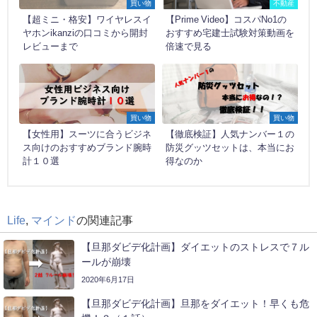
買い物
不動産
【超ミニ・格安】ワイヤレスイ
【Prime Video】コスパNo1の
ヤホンikanziの口コミから開封
おすすめ宅建士試験対策動画を
レビューまで
倍速で見る
買い物
買い物
【女性用】スーツに合うビジネ
【徹底検証】人気ナンバー１の
ス向けのおすすめブランド腕時
防災グッツセットは、本当にお
計１０選
得なのか
Life
,
マインド
の関連記事
【旦那ダビデ化計画】ダイエットのストレスで７ル
ールが崩壊
2020年6月17日
【旦那ダビデ化計画】旦那をダイエット！早くも危