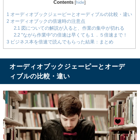
Contents
[
hide
]
1
オーディオブックジェーピーとオーディブルの比較・違い
2
オーディオブックの倍速時の注意点
2.1
図についての解説が入ると、作業の集中が切れる
2.2
”ながら作業中”の倍速は早くても１．５倍速まで！
3
ビジネス本を倍速で読んでもらった結果：まとめ
オーディオブックジェーピーとオーデ
ィブルの比較・違い