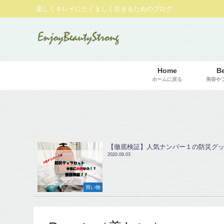
楽しくキレイにたくましく生きるためのブログ
Home
B
ホームに戻る
美容や
【徹底検証】人気ナンバー１の防災グ
2020.09.03
買い物