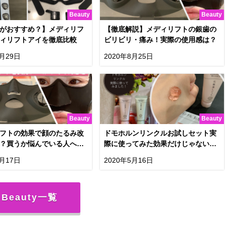
Beauty
Beauty
がおすすめ？】メディリフ
【徹底解説】メディリフトの銀歯の
ィリフトアイを徹底比較
ビリビリ・痛み！実際の使用感は？
8月29日
2020年8月25日
Beauty
Beauty
フトの効果で顔のたるみ改
ドモホルンリンクルお試しセット実
？買うか悩んでいる人へ！
際に使ってみた効果だけじゃないメ
説明！使い方も】
リットやデメリット
5月17日
2020年5月16日
Beauty一覧