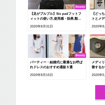
Beauty
【足がブルブル】Six padフットフ
【どっち
ィットの使い方,使用感・効果,類似
トとメデ
品まで徹底解説
2020年8月31日
2020年
Beauty
パーティー・結婚式に最適なお呼ば
メディリ
れドレスのおすすめ通販５選
善するか
【写真で
2020年8月15日
2020年