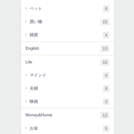
ペット
9
買い物
15
雑貨
4
English
13
Life
16
マインド
4
夫婦
9
映画
3
Money&Home
12
お金
5