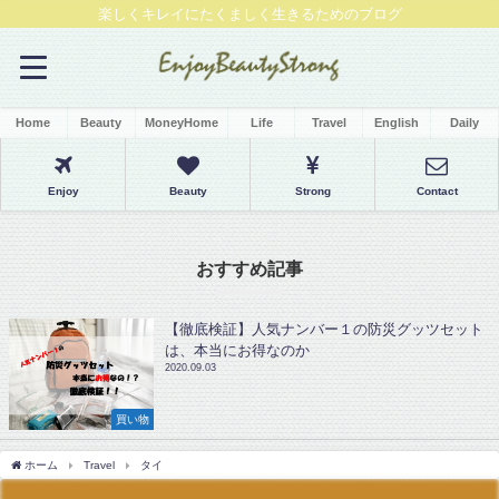
楽しくキレイにたくましく生きるためのブログ
Home
Beauty
MoneyHome
Life
Travel
English
Daily
Enjoy
Beauty
Strong
Contact
おすすめ記事
【徹底検証】人気ナンバー１の防災グッツセット
は、本当にお得なのか
2020.09.03
買い物
ホーム
Travel
タイ